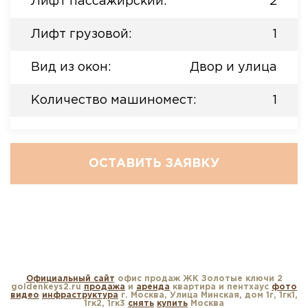
Лифт пассажирский:
2
Лифт грузовой:
1
Вид из окон:
Двор и улица
Количество машиномест:
1
ОСТАВИТЬ ЗАЯВКУ
Официальный сайт
офис продаж ЖК Золотые ключи 2
goldenkeys2.ru
продажа
и
аренда
квартира и пентхаус
фото
видео
инфраструктура
г. Москва, Улица Минская, дом 1г, 1гк1,
1гк2, 1гк3
снять
купить
Москва