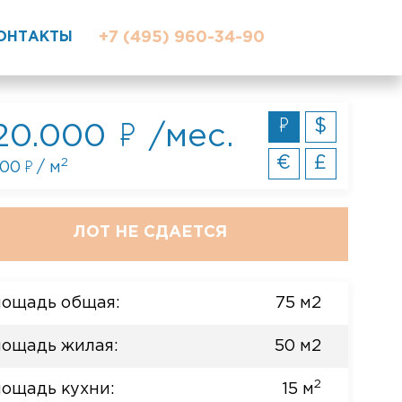
ОНТАКТЫ
+7 (495) 960-34-90
$
20.000
/мес.
€
£
2
600
/ м
ЛОТ НЕ СДАЕТСЯ
ощадь общая:
75 м2
ощадь жилая:
50 м2
2
ощадь кухни:
15 м