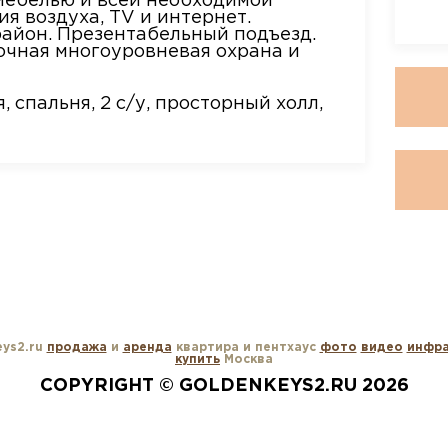
мебелью и всей необходимой
я воздуха, TV и интернет.
район. Презентабельный подъезд.
очная многоуровневая охрана и
, спальня, 2 с/у, просторный холл,
ys2.ru
продажа
и
аренда
квартира и пентхаус
фото
видео
инфра
купить
Москва
COPYRIGHT © GOLDENKEYS2.RU 2026